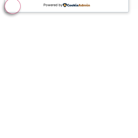
Powered by
Bem-vindo à nossa nova marca
Indústria Das Caldeiras ® Grupo
IDC.
Peça a sua assistência técnica no formulário
situado no topo desta página.
Agora efetuamos a reparação de caldeiras a
gás ou gasóleo de todas as marcas com a
oferta de uma longa garantia em todos os
serviços prestados. Prestamos Assistência 24
horas via e-mail
IndustriaDasCaldeiras@gmail.com
. Também
efetuamos a reparação de esquentadores a gás
de todas as marcas. Pode efetuar o seu pedido
de assistência técnica no topo desta página.